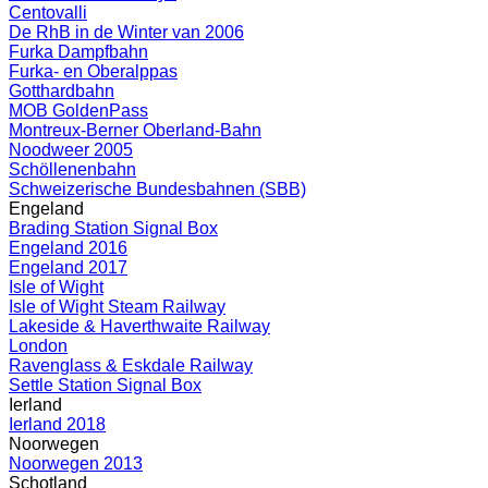
Centovalli
De RhB in de Winter van 2006
Furka Dampfbahn
Furka- en Oberalppas
Gotthardbahn
MOB GoldenPass
Montreux-Berner Oberland-Bahn
Noodweer 2005
Schöllenenbahn
Schweizerische Bundesbahnen (SBB)
Engeland
Brading Station Signal Box
Engeland 2016
Engeland 2017
Isle of Wight
Isle of Wight Steam Railway
Lakeside & Haverthwaite Railway
London
Ravenglass & Eskdale Railway
Settle Station Signal Box
Ierland
Ierland 2018
Noorwegen
Noorwegen 2013
Schotland