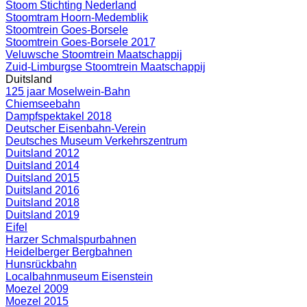
Stoom Stichting Nederland
Stoomtram Hoorn-Medemblik
Stoomtrein Goes-Borsele
Stoomtrein Goes-Borsele 2017
Veluwsche Stoomtrein Maatschappij
Zuid-Limburgse Stoomtrein Maatschappij
Duitsland
125 jaar Moselwein-Bahn
Chiemseebahn
Dampfspektakel 2018
Deutscher Eisenbahn-Verein
Deutsches Museum Verkehrszentrum
Duitsland 2012
Duitsland 2014
Duitsland 2015
Duitsland 2016
Duitsland 2018
Duitsland 2019
Eifel
Harzer Schmalspurbahnen
Heidelberger Bergbahnen
Hunsrückbahn
Localbahnmuseum Eisenstein
Moezel 2009
Moezel 2015