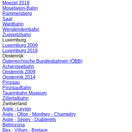
Moezel 2018
Moselwein-Bahn
Rammelsberg
Saar
Waldbahn
Wendelsteinbahn
Zugspitzbahn
Luxemburg
Luxemburg 2009
Luxemburg 2018
Oostenrijk
Österreichische Bundesbahnen (ÖBB)
Achenseebahn
Oostenrijk 2009
Oostenrijk 2014
Pinzgau
PinzgauBahn
Tauernbahn Museum
Zillertalbahn
Zwitserland
Aigle - Leysin
Aigle - Ollon - Monthey - Champéry
Aigle - Sépey - Diablerets
Bellinzona
Bex - Villars - Bretaye