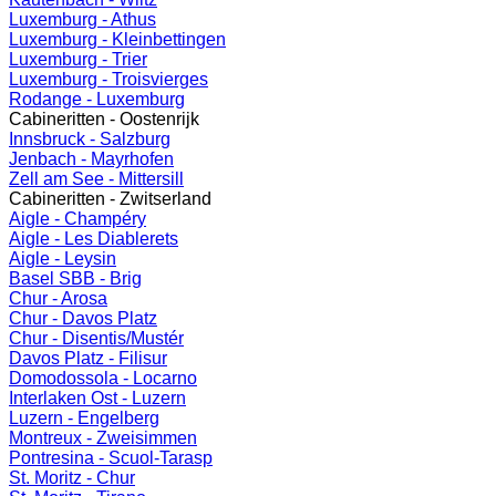
Luxemburg - Athus
Luxemburg - Kleinbettingen
Luxemburg - Trier
Luxemburg - Troisvierges
Rodange - Luxemburg
Cabineritten - Oostenrijk
Innsbruck - Salzburg
Jenbach - Mayrhofen
Zell am See - Mittersill
Cabineritten - Zwitserland
Aigle - Champéry
Aigle - Les Diablerets
Aigle - Leysin
Basel SBB - Brig
Chur - Arosa
Chur - Davos Platz
Chur - Disentis/Mustér
Davos Platz - Filisur
Domodossola - Locarno
Interlaken Ost - Luzern
Luzern - Engelberg
Montreux - Zweisimmen
Pontresina - Scuol-Tarasp
St. Moritz - Chur