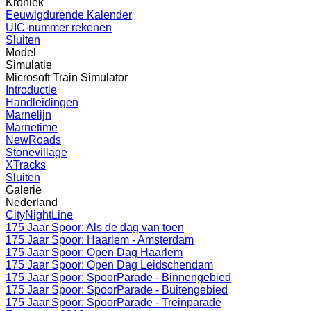
Kroniek
Eeuwigdurende Kalender
UIC-nummer rekenen
Sluiten
Model
Simulatie
Microsoft Train Simulator
Introductie
Handleidingen
Marnelijn
Marnetime
NewRoads
Stonevillage
XTracks
Sluiten
Galerie
Nederland
CityNightLine
175 Jaar Spoor: Als de dag van toen
175 Jaar Spoor: Haarlem - Amsterdam
175 Jaar Spoor: Open Dag Haarlem
175 Jaar Spoor: Open Dag Leidschendam
175 Jaar Spoor: SpoorParade - Binnengebied
175 Jaar Spoor: SpoorParade - Buitengebied
175 Jaar Spoor: SpoorParade - Treinparade