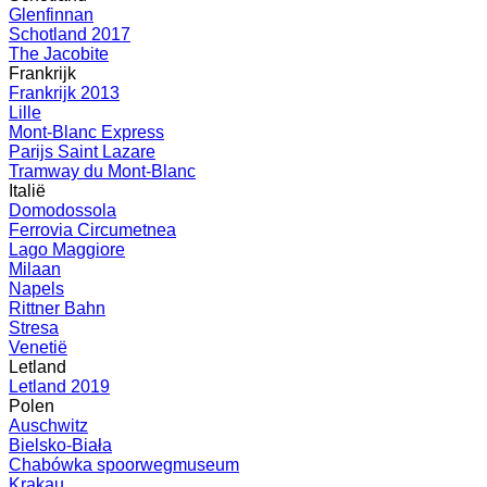
Glenfinnan
Schotland 2017
The Jacobite
Frankrijk
Frankrijk 2013
Lille
Mont-Blanc Express
Parijs Saint Lazare
Tramway du Mont-Blanc
Italië
Domodossola
Ferrovia Circumetnea
Lago Maggiore
Milaan
Napels
Rittner Bahn
Stresa
Venetië
Letland
Letland 2019
Polen
Auschwitz
Bielsko-Biała
Chabówka spoorwegmuseum
Krakau