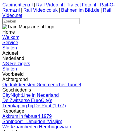
Cabineritten.nl
|
Rail Video.nl
|
Traject Foto.nl
|
Rail-O-
Rama.nl
|
Rail Video.co.uk
|
Bahnen im Bild.de
|
Rail
Video.net
Home
Welkom
Service
Sluiten
Actueel
Nederland
NS Reizigers
Sluiten
Voorbeeld
Achtergrond
Opdrukdiensten Gemmenicher Tunnel
Geschiedenis
CityNightLine in Nederland
De Zwitserse EuroCity's
Treinkaping bij De Punt (1977)
Reportage
Akkrum in februari 1979
Santpoort - IJmuiden (Vislijn)
Werkzaamheden Heerhugowaard