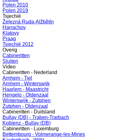
Polen 2010
Polen 2019
Tsjechië
Železná Ruda-Alžbětín
Harrachov
Klatovy
Praag
Tsjechië 2012
Overig
Cabineritten
Sluiten
Video
Cabineritten - Nederland
Arnhem - Tiel
Arnhem - Winterswijk
Haarlem - Maastricht
Hengelo - Oldenzaal
Winterswijk - Zutphen
Zutphen - Oldenzaal
Cabineritten - Duitsland
Bullay (DB) - Traben-Trarbach
Koblenz - Bullay (DB)
Cabineritten - Luxemburg
Bettembourg - Volmerange-les-Mines
Kautenbach - Wiltz