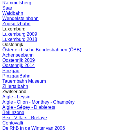
Rammelsberg
Saar
Waldbahn
Wendelsteinbahn
Zugspitzbahn
Luxemburg
Luxemburg 2009
Luxemburg 2018
Oostenrijk
Österreichische Bundesbahnen (ÖBB)
Achenseebahn
Oostenrijk 2009
Oostenrijk 2014
Pinzgau
PinzgauBahn
Tauernbahn Museum
Zillertalbahn
Zwitserland
Aigle - Leysin
Aigle - Ollon - Monthey - Champéry
Aigle - Sépey - Diablerets
Bellinzona
Bex - Villars - Bretaye
Centovalli
De RhB in de Winter van 2006