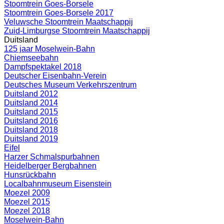
Stoomtrein Goes-Borsele
Stoomtrein Goes-Borsele 2017
Veluwsche Stoomtrein Maatschappij
Zuid-Limburgse Stoomtrein Maatschappij
Duitsland
125 jaar Moselwein-Bahn
Chiemseebahn
Dampfspektakel 2018
Deutscher Eisenbahn-Verein
Deutsches Museum Verkehrszentrum
Duitsland 2012
Duitsland 2014
Duitsland 2015
Duitsland 2016
Duitsland 2018
Duitsland 2019
Eifel
Harzer Schmalspurbahnen
Heidelberger Bergbahnen
Hunsrückbahn
Localbahnmuseum Eisenstein
Moezel 2009
Moezel 2015
Moezel 2018
Moselwein-Bahn