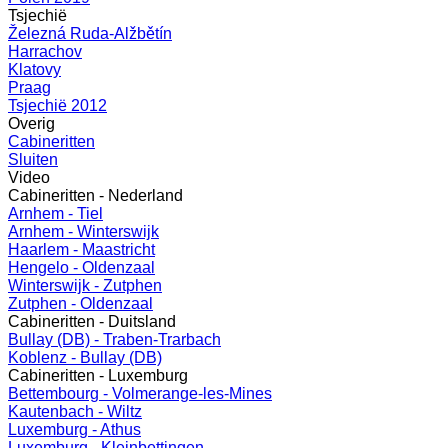
Tsjechië
Železná Ruda-Alžbětín
Harrachov
Klatovy
Praag
Tsjechië 2012
Overig
Cabineritten
Sluiten
Video
Cabineritten - Nederland
Arnhem - Tiel
Arnhem - Winterswijk
Haarlem - Maastricht
Hengelo - Oldenzaal
Winterswijk - Zutphen
Zutphen - Oldenzaal
Cabineritten - Duitsland
Bullay (DB) - Traben-Trarbach
Koblenz - Bullay (DB)
Cabineritten - Luxemburg
Bettembourg - Volmerange-les-Mines
Kautenbach - Wiltz
Luxemburg - Athus
Luxemburg - Kleinbettingen