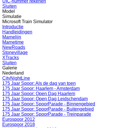
UIC-nummer rekenen
Sluiten
Model
Simulatie
Microsoft Train Simulator
Introductie
Handleidingen
Marnelijn
Marnetime
NewRoads
Stonevillage
XTracks
Sluiten
Galerie
Nederland
CityNightLine
175 Jaar Spoor: Als de dag van toen
175 Jaar Spoor: Haarlem - Amsterdam
175 Jaar Spoor: Open Dag Haarlem
175 Jaar Spoor: Open Dag Leidschendam
175 Jaar Spoor: SpoorParade - Binnengebied
175 Jaar Spoor: SpoorParade - Buitengebied
175 Jaar Spoor: SpoorParade - Treinparade
Eurospoor 2012
Eurospoor 2018