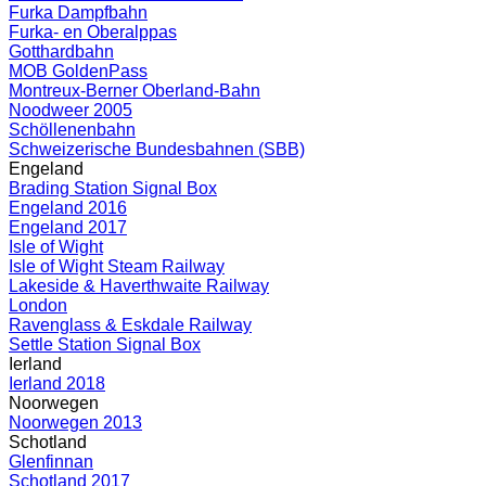
Furka Dampfbahn
Furka- en Oberalppas
Gotthardbahn
MOB GoldenPass
Montreux-Berner Oberland-Bahn
Noodweer 2005
Schöllenenbahn
Schweizerische Bundesbahnen (SBB)
Engeland
Brading Station Signal Box
Engeland 2016
Engeland 2017
Isle of Wight
Isle of Wight Steam Railway
Lakeside & Haverthwaite Railway
London
Ravenglass & Eskdale Railway
Settle Station Signal Box
Ierland
Ierland 2018
Noorwegen
Noorwegen 2013
Schotland
Glenfinnan
Schotland 2017